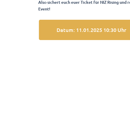
Also sichert euch euer Ticket für NIZ Rising un
Event!
Datum: 11.01.2025 10:30 Uhr
Lerchenstr. 22, 24103 Kiel
(im Hinterhof)
info@kielgamingport.de