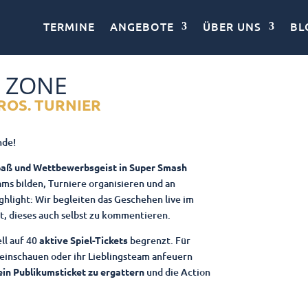
TERMINE
ANGEBOTE
ÜBER UNS
BL
 ZONE
BROS. TURNIER
nde!
spaß und Wettbewerbsgeist in Super Smash
ams bilden, Turniere organisieren und an
light: Wir begleiten das Geschehen live im
t, dieses auch selbst zu kommentieren.
ll auf 40
aktive Spiel-Tickets
begrenzt. Für
reinschauen oder ihr Lieblingsteam anfeuern
 ein Publikumsticket zu ergattern
und die Action