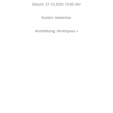
Datum: 27.10.2025 10:00 Uhr
Kosten: kostenlos
Anmeldung: Ferienpass »
Lerchenstr. 22, 24103 Kiel
(im Hinterhof)
info@kielgamingport.de