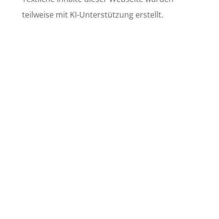
teilweise mit KI-Unterstützung erstellt.
Lerchenstr. 22, 24103 Kiel
(im Hinterhof)
info@kielgamingport.de
Jetzt Spenden